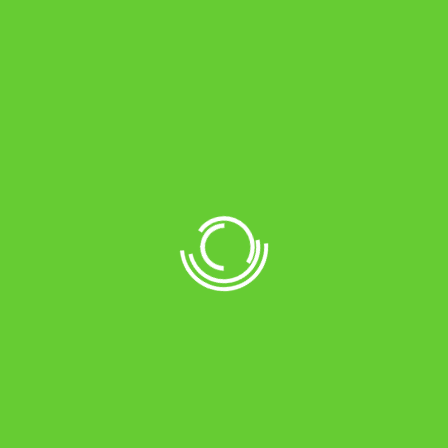
Украина, Венгрия.
Качество
Вся продукция прои
проходит обработк
управлением включа
охлаждающие туннел
продуктов и необход
размеру, основной 
строгий кантроль р
качество и являетс
Качество нашей про
так как она произво
сырья. Грамотная р